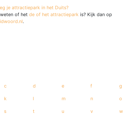
g je attractiepark in het Duits?
e weten of het
de of het attractiepark
is? Kijk dan op
idwoord.nl
.
c
d
e
f
g
k
l
m
n
o
s
t
u
v
w