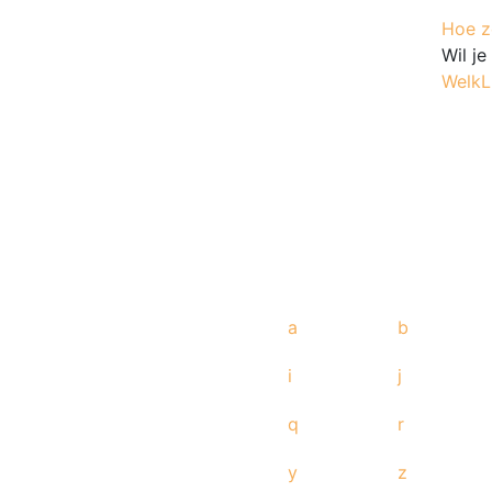
Hoe ze
Wil j
WelkL
a
b
i
j
q
r
y
z