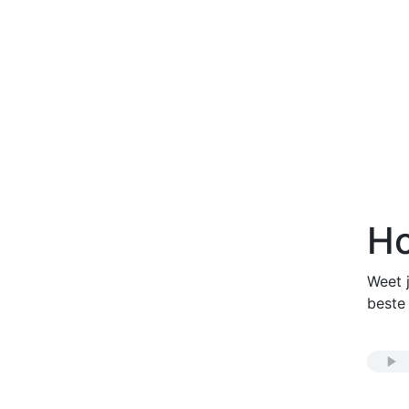
Ho
Weet j
beste