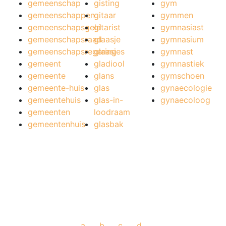
gemeenschap
gisting
gym
gemeenschappen
gitaar
gymmen
gemeenschapsgeld
gitarist
gymnasiast
gemeenschapsraad
glaasje
gymnasium
gemeenschapsregering
glaasjes
gymnast
gemeent
gladiool
gymnastiek
gemeente
glans
gymschoen
gemeente-huis
glas
gynaecologie
gemeentehuis
glas-in-
gynaecoloog
gemeenten
loodraam
gemeentenhuis
glasbak
a
b
c
d