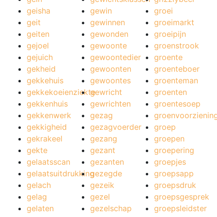
geisha
gewin
groei
geit
gewinnen
groeimarkt
geiten
gewonden
groeipijn
gejoel
gewoonte
groenstrook
gejuich
gewoontedier
groente
gekheid
gewoonten
groenteboer
gekkehuis
gewoontes
groenteman
gekkekoeienziekte
gewricht
groenten
gekkenhuis
gewrichten
groentesoep
gekkenwerk
gezag
groenvoorzienin
gekkigheid
gezagvoerder
groep
gekrakeel
gezang
groepen
gekte
gezant
groepering
gelaatsscan
gezanten
groepjes
gelaatsuitdrukking
gezegde
groepsapp
gelach
gezeik
groepsdruk
gelag
gezel
groepsgesprek
gelaten
gezelschap
groepsleidster