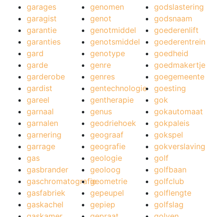
garages
genomen
godslastering
garagist
genot
godsnaam
garantie
genotmiddel
goederenlift
garanties
genotsmiddel
goederentrein
gard
genotype
goedheid
garde
genre
goedmakertje
garderobe
genres
goegemeente
gardist
gentechnologie
goesting
gareel
gentherapie
gok
garnaal
genus
gokautomaat
garnalen
geodriehoek
gokpaleis
garnering
geograaf
gokspel
garrage
geografie
gokverslaving
gas
geologie
golf
gasbrander
geoloog
golfbaan
gaschromatografie
geometrie
golfclub
gasfabriek
gepeupel
golflengte
gaskachel
gepiep
golfslag
gaskamer
gepraat
golven