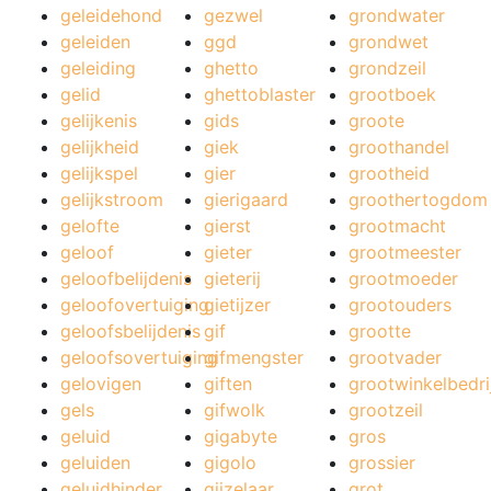
geleidehond
gezwel
grondwater
geleiden
ggd
grondwet
geleiding
ghetto
grondzeil
gelid
ghettoblaster
grootboek
gelijkenis
gids
groote
gelijkheid
giek
groothandel
gelijkspel
gier
grootheid
gelijkstroom
gierigaard
groothertogdom
gelofte
gierst
grootmacht
geloof
gieter
grootmeester
geloofbelijdenis
gieterij
grootmoeder
geloofovertuiging
gietijzer
grootouders
geloofsbelijdenis
gif
grootte
geloofsovertuiging
gifmengster
grootvader
gelovigen
giften
grootwinkelbedri
gels
gifwolk
grootzeil
geluid
gigabyte
gros
geluiden
gigolo
grossier
geluidhinder
gijzelaar
grot