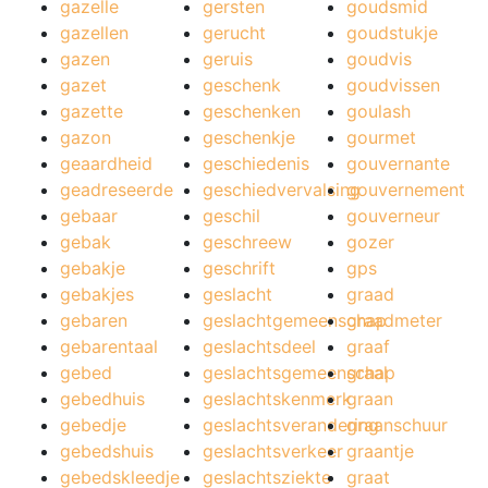
gazelle
gersten
goudsmid
gazellen
gerucht
goudstukje
gazen
geruis
goudvis
gazet
geschenk
goudvissen
gazette
geschenken
goulash
gazon
geschenkje
gourmet
geaardheid
geschiedenis
gouvernante
geadreseerde
geschiedvervalsing
gouvernement
gebaar
geschil
gouverneur
gebak
geschreew
gozer
gebakje
geschrift
gps
gebakjes
geslacht
graad
gebaren
geslachtgemeenschap
graadmeter
gebarentaal
geslachtsdeel
graaf
gebed
geslachtsgemeenschap
graal
gebedhuis
geslachtskenmerk
graan
gebedje
geslachtsverandering
graanschuur
gebedshuis
geslachtsverkeer
graantje
gebedskleedje
geslachtsziekte
graat