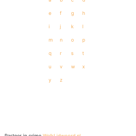
e
f
g
h
i
j
k
l
m
n
o
p
q
r
s
t
u
v
w
x
y
z
Partner in crime
WelkLidwoord.nl