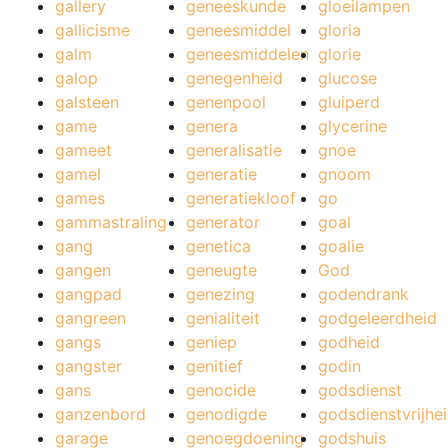
gallery
geneeskunde
gloeilampen
gallicisme
geneesmiddel
gloria
galm
geneesmiddelen
glorie
galop
genegenheid
glucose
galsteen
genenpool
gluiperd
game
genera
glycerine
gameet
generalisatie
gnoe
gamel
generatie
gnoom
games
generatiekloof
go
gammastraling
generator
goal
gang
genetica
goalie
gangen
geneugte
God
gangpad
genezing
godendrank
gangreen
genialiteit
godgeleerdheid
gangs
geniep
godheid
gangster
genitief
godin
gans
genocide
godsdienst
ganzenbord
genodigde
godsdienstvrijhe
garage
genoegdoening
godshuis