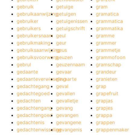
gebruik
getuige
gram
gebruikaanwijzing
getuigen
gramatica
gebruiker
getuigenissen
grammatica
gebruikers
getuigschrift
grammatika
gebruikersnaam
geul
gramme
gebruikmaking
geur
grammer
gebruiksaanwijzing
geus
grammetje
gebruiksvoorwerp
geuzen
grammofoon
gebrul
geuzennaam
gramschap
gedaante
gevaar
grandeur
gedaanteverwisseling
gevaarte
granieten
gedachtegang
geval
grap
gedachtegoed
gevallen
grapefruit
gedachten
gevalletje
grapjas
gedachtengang
gevang
grapjes
gedachtengoed
gevangen
grappa
gedachtenis
gevangene
grappen
gedachtenwisseling
gevangenis
grappenmaker