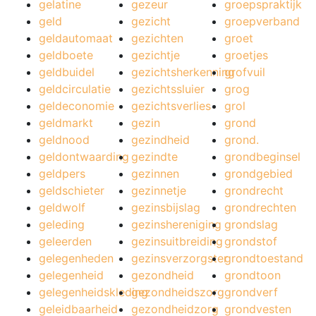
gelatine
gezeur
groepspraktijk
geld
gezicht
groepverband
geldautomaat
gezichten
groet
geldboete
gezichtje
groetjes
geldbuidel
gezichtsherkenning
grofvuil
geldcirculatie
gezichtssluier
grog
geldeconomie
gezichtsverlies
grol
geldmarkt
gezin
grond
geldnood
gezindheid
grond.
geldontwaarding
gezindte
grondbeginsel
geldpers
gezinnen
grondgebied
geldschieter
gezinnetje
grondrecht
geldwolf
gezinsbijslag
grondrechten
geleding
gezinshereniging
grondslag
geleerden
gezinsuitbreiding
grondstof
gelegenheden
gezinsverzorgster
grondtoestand
gelegenheid
gezondheid
grondtoon
gelegenheidskleding
gezondheidszorg
grondverf
geleidbaarheid
gezondheidzorg
grondvesten