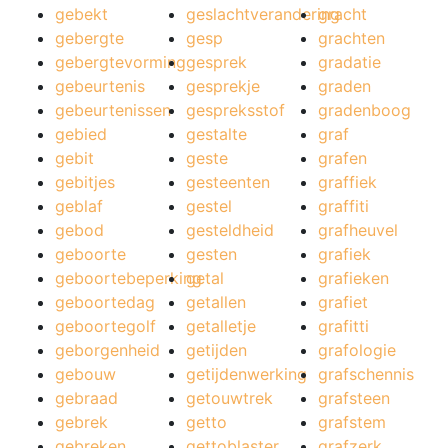
gebekt
geslachtverandering
gracht
gebergte
gesp
grachten
gebergtevorming
gesprek
gradatie
gebeurtenis
gesprekje
graden
gebeurtenissen
gespreksstof
gradenboog
gebied
gestalte
graf
gebit
geste
grafen
gebitjes
gesteenten
graffiek
geblaf
gestel
graffiti
gebod
gesteldheid
grafheuvel
geboorte
gesten
grafiek
geboortebeperking
getal
grafieken
geboortedag
getallen
grafiet
geboortegolf
getalletje
grafitti
geborgenheid
getijden
grafologie
gebouw
getijdenwerking
grafschennis
gebraad
getouwtrek
grafsteen
gebrek
getto
grafstem
gebreken
gettoblaster
grafzerk