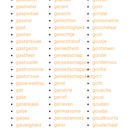
gasmeter
gerant
gom
gaspedaal
gerecht
gondel
gasstel
gerechten
goniometrie
gast
gerechtigheid
goochelaar
gasten
gerechtje
gooi
gastenboek
gerechtshof
gootje
gastgezin
gereedheid
gootsteen
gastheer
gereedschap
gordel
gastouder
gereedschapje
gordelroos
gastronomie
gereedschappen
gorilla
gastvrouw
gereedschapskist
gort
gaswisseling
gerei
goth
gat
geriatrie
gouache
gate
gerief
goud
gatenkaas
gerieven
gouden
gatje
germanisme
goudje
gatjes
geroezemoes
goudkoorts
gauwigheid
gerst
goudschaal