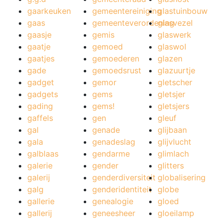
gaarkeuken
gemeentereiniging
glastuinbouw
gaas
gemeenteverordening
glasvezel
gaasje
gemis
glaswerk
gaatje
gemoed
glaswol
gaatjes
gemoederen
glazen
gade
gemoedsrust
glazuurtje
gadget
gemor
gletscher
gadgets
gems
gletsjer
gading
gems!
gletsjers
gaffels
gen
gleuf
gal
genade
glijbaan
gala
genadeslag
glijvlucht
galblaas
gendarme
glimlach
galerie
gender
glitters
galerij
genderdiversiteit
globalisering
galg
genderidentiteit
globe
gallerie
genealogie
gloed
gallerij
geneesheer
gloeilamp