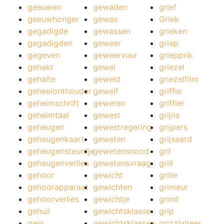
geeuwen
gewaden
grief
geeuwhonger
gewas
Griek
gegadigde
gewassen
grieken
gegadigden
geweer
griep
gegeven
geweervuur
griepprik
gehakt
gewei
griezel
gehalte
geweld
griezelfilm
geheelonthouder
gewelf
griffie
geheimschrift
geweren
griffier
geheimtaal
gewest
grijns
geheugen
gewestregering
grijpers
geheugenkaart
geweten
grijsaard
geheugensteuntje
gewetensnood
gril
geheugenverlies
gewetensvraag
grill
gehoor
gewicht
grille
gehoorapparaat
gewichten
grimeur
gehoorverlies
gewichtje
grind
gehuil
gewichtsklasse
grip
gein
gewichtsklassen
grizzlybeer