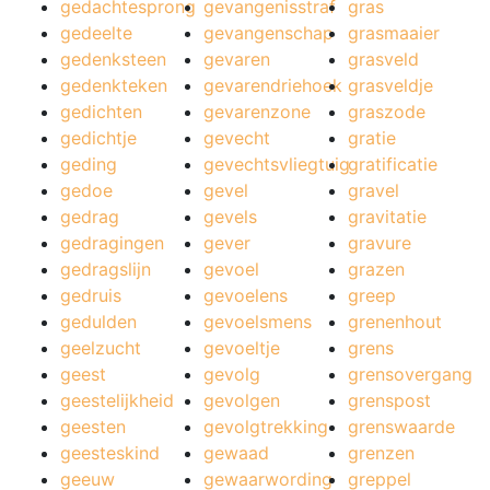
gedachtesprong
gevangenisstraf
gras
gedeelte
gevangenschap
grasmaaier
gedenksteen
gevaren
grasveld
gedenkteken
gevarendriehoek
grasveldje
gedichten
gevarenzone
graszode
gedichtje
gevecht
gratie
geding
gevechtsvliegtuig
gratificatie
gedoe
gevel
gravel
gedrag
gevels
gravitatie
gedragingen
gever
gravure
gedragslijn
gevoel
grazen
gedruis
gevoelens
greep
gedulden
gevoelsmens
grenenhout
geelzucht
gevoeltje
grens
geest
gevolg
grensovergang
geestelijkheid
gevolgen
grenspost
geesten
gevolgtrekking
grenswaarde
geesteskind
gewaad
grenzen
geeuw
gewaarwording
greppel