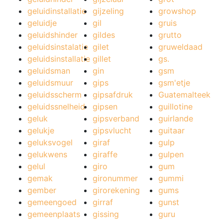
geluidinstallatie
gijzeling
growshop
geluidje
gil
gruis
geluidshinder
gildes
grutto
geluidsinstalatie
gilet
gruweldaad
geluidsinstallatie
gillet
gs.
geluidsman
gin
gsm
geluidsmuur
gips
gsm'etje
geluidsscherm
gipsafdruk
Guatemalteek
geluidssnelheid
gipsen
guillotine
geluk
gipsverband
guirlande
gelukje
gipsvlucht
guitaar
geluksvogel
giraf
gulp
gelukwens
giraffe
gulpen
gelul
giro
gum
gemak
gironummer
gummi
gember
girorekening
gums
gemeengoed
girraf
gunst
gemeenplaats
gissing
guru