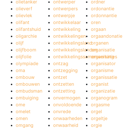
olietanker
ontwerper
ordner
olieverf
ontwerpers
ordonantie
olievlek
ontwerpje
ordonnantie
olifant
ontwikkelaar
oren
olifantshuid
ontwikkeling
orgaan
oligarchie
ontwikkelingen
orgaandonatie
olijf
ontwikkelingsland
organen
olijfboom
ontwikkelingslanden
organisatie
olijfolie
ontwikkelingssamenwerking
organisaties
olympiade
ontzag
organisator
oma
ontzegging
organisme
ombouw
ontzet
organissatie
ombouwen
ontzetten
organist
ombudsman
ontzetting
organizatie
ombuiging
onvermogen
organogram
ome
onvoldoende
orgasme
omelet
onvrede
orgel
omen
onwaarheden
orgeltje
omgang
onwaarheid
orgie