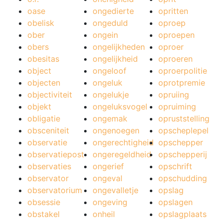
oase
ongedierte
opritten
obelisk
ongeduld
oproep
ober
ongein
oproepen
obers
ongelijkheden
oproer
obesitas
ongelijkheid
oproeren
object
ongeloof
oproerpolitie
objecten
ongeluk
oprotpremie
objectiviteit
ongelukje
opruiing
objekt
ongeluksvogel
opruiming
obligatie
ongemak
opruststelling
obsceniteit
ongenoegen
opscheplepel
observatie
ongerechtigheid
opschepper
observatiepost
ongeregeldheid
opschepperij
observaties
ongerief
opschrift
observator
ongeval
opschudding
observatorium
ongevalletje
opslag
obsessie
ongeving
opslagen
obstakel
onheil
opslagplaats