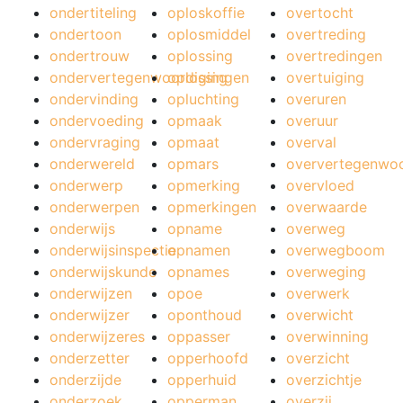
ondertiteling
oploskoffie
overtocht
ondertoon
oplosmiddel
overtreding
ondertrouw
oplossing
overtredingen
ondervertegenwoordiging
oplossingen
overtuiging
ondervinding
opluchting
overuren
ondervoeding
opmaak
overuur
ondervraging
opmaat
overval
onderwereld
opmars
oververtegenwoo
onderwerp
opmerking
overvloed
onderwerpen
opmerkingen
overwaarde
onderwijs
opname
overweg
onderwijsinspectie
opnamen
overwegboom
onderwijskunde
opnames
overweging
onderwijzen
opoe
overwerk
onderwijzer
oponthoud
overwicht
onderwijzeres
oppasser
overwinning
onderzetter
opperhoofd
overzicht
onderzijde
opperhuid
overzichtje
onderzoek
opperman
overzij