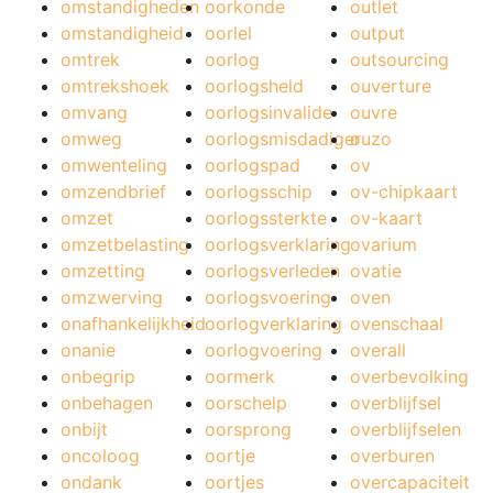
omstandigheden
oorkonde
outlet
omstandigheid
oorlel
output
omtrek
oorlog
outsourcing
omtrekshoek
oorlogsheld
ouverture
omvang
oorlogsinvalide
ouvre
omweg
oorlogsmisdadiger
ouzo
omwenteling
oorlogspad
ov
omzendbrief
oorlogsschip
ov-chipkaart
omzet
oorlogssterkte
ov-kaart
omzetbelasting
oorlogsverklaring
ovarium
omzetting
oorlogsverleden
ovatie
omzwerving
oorlogsvoering
oven
onafhankelijkheid
oorlogverklaring
ovenschaal
onanie
oorlogvoering
overall
onbegrip
oormerk
overbevolking
onbehagen
oorschelp
overblijfsel
onbijt
oorsprong
overblijfselen
oncoloog
oortje
overburen
ondank
oortjes
overcapaciteit