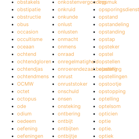
obstakels
onkostenvergoeding
opsmuk
obstipatie
onkruid
opsporingsdiens
obstructie
onkunde
opstand
obus
onlust
opstandeling
occasion
onlusten
opstanding
occultisme
onmacht
opstap
oceaan
onmens
opsteker
ochtend
onraad
opstel
ochtendgloren
onregelmatigheid
opstellen
ochtendjas
onroerendezaakbelasting
opstelling
ochtendmens
onrust
opstellingen
OCMW
onruststoker
opstootje
octet
onschuld
opstopping
octopus
onsen
optelling
ode
onsteking
optelsom
odium
ontbering
opticien
oedeem
ontbijt
optie
oefening
ontbijten
optie.
oefeningen
ontbijtje
optiek