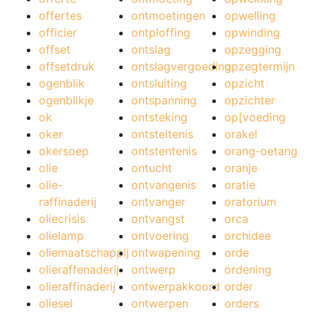
offertes
ontmoetingen
opwelling
officier
ontploffing
opwinding
offset
ontslag
opzegging
offsetdruk
ontslagvergoeding
opzegtermijn
ogenblik
ontsluiting
opzicht
ogenblikje
ontspanning
opzichter
ok
ontsteking
op[voeding
oker
ontsteltenis
orakel
okersoep
ontstentenis
orang-oetang
olie
ontucht
oranje
olie-
ontvangenis
oratie
raffinaderij
ontvanger
oratorium
oliecrisis
ontvangst
orca
olielamp
ontvoering
orchidee
oliemaatschappij
ontwapening
orde
olieraffenaderij
ontwerp
ordening
olieraffinaderij
ontwerpakkoord
order
oliesel
ontwerpen
orders