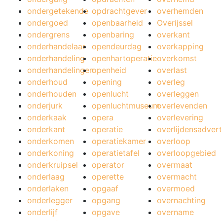
ondergetekende
opdrachtgever
overhemden
ondergoed
openbaarheid
Overijssel
ondergrens
openbaring
overkant
onderhandelaar
opendeurdag
overkapping
onderhandeling
openhartoperatie
overkomst
onderhandelingen
openheid
overlast
onderhoud
opening
overleg
onderhouden
openlucht
overleggen
onderjurk
openluchtmuseum
overlevenden
onderkaak
opera
overlevering
onderkant
operatie
overlijdensadver
onderkomen
operatiekamer
overloop
onderkoning
operatietafel
overloopgebied
onderkruipsel
operator
overmaat
onderlaag
operette
overmacht
onderlaken
opgaaf
overmoed
onderlegger
opgang
overnachting
onderlijf
opgave
overname