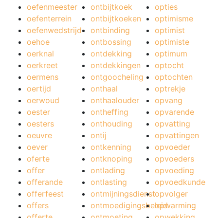
oefenmeester
ontbijtkoek
opties
oefenterrein
ontbijtkoeken
optimisme
oefenwedstrijd
ontbinding
optimist
oehoe
ontbossing
optimiste
oerknal
ontdekking
optimum
oerkreet
ontdekkingen
optocht
oermens
ontgoocheling
optochten
oertijd
onthaal
optrekje
oerwoud
onthaalouder
opvang
oester
ontheffing
opvarende
oesters
onthouding
opvatting
oeuvre
ontij
opvattingen
oever
ontkenning
opvoeder
oferte
ontknoping
opvoeders
offer
ontlading
opvoeding
offerande
ontlasting
opvoedkunde
offerfeest
ontmijningsdienst
opvolger
offers
ontmoedigingsbeleid
opwarming
offerte
ontmoeting
opwekking