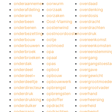
onderaannemer
oorwurm
overdaad
onderafdeling
oorzaak
overdenking
onderarm
oorzaken
overdosis
onderbeen
Oost-Vlaming
overdracht
onderbenen
oostenwind
overdrachten
onderbezetting
oostnoordoosten
overdruk
onderbouw
ootje
overeenkomst
onderbouwen
ootmoed
overeenkomsten
onderbroek
opa
overeenstemmin
onderbroeken
opaal
overgang
onderdak
opas
overgangstoesta
onderdeel
opbod
overgave
onderdeel=
opbouw
overgewicht
onderdeeltje
opbouwwerk
overgrootmoede
onderdirecteur
opbrengst
overgrootvader
onderdruk
opbrengsten
overhand
onderdrukking
opdoffer
overheersing
onderduiker
opdracht
overheid
ondergang
opdrachten
overhemd