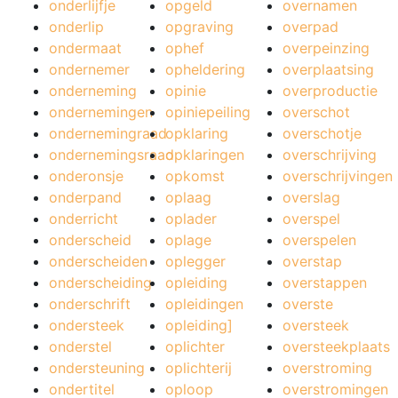
onderlijfje
opgeld
overnamen
onderlip
opgraving
overpad
ondermaat
ophef
overpeinzing
ondernemer
opheldering
overplaatsing
onderneming
opinie
overproductie
ondernemingen
opiniepeiling
overschot
ondernemingraad
opklaring
overschotje
ondernemingsraad
opklaringen
overschrijving
onderonsje
opkomst
overschrijvingen
onderpand
oplaag
overslag
onderricht
oplader
overspel
onderscheid
oplage
overspelen
onderscheiden
oplegger
overstap
onderscheiding
opleiding
overstappen
onderschrift
opleidingen
overste
ondersteek
opleiding]
oversteek
onderstel
oplichter
oversteekplaats
ondersteuning
oplichterij
overstroming
ondertitel
oploop
overstromingen