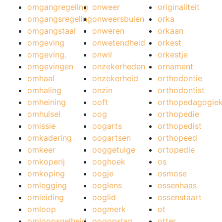
omgangregeling
onweer
originaliteit
omgangsregeling
onweersbuien
orka
omgangstaal
onweren
orkaan
omgeving
onwetendheid
orkest
omgeving.
onwil
orkestje
omgevingen
onzekerheden
ornament
omhaal
onzekerheid
orthodontie
omhaling
onzin
orthodontist
omheining
ooft
orthopedagogie
omhulsel
oog
orthopedie
omissie
oogarts
orthopedist
omkadering
oogartsen
orthopeed
omkeer
ooggetuige
ortopedie
omkoperij
ooghoek
os
omkoping
oogje
osmose
omlegging
ooglens
ossenhaas
omleiding
ooglid
ossenstaart
omloop
oogmerk
ot
omloopsnelheid
oogopslag
otter