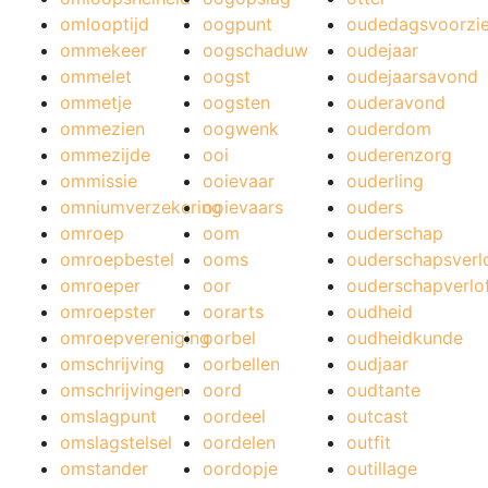
omlooptijd
oogpunt
oudedagsvoorzie
ommekeer
oogschaduw
oudejaar
ommelet
oogst
oudejaarsavond
ommetje
oogsten
ouderavond
ommezien
oogwenk
ouderdom
ommezijde
ooi
ouderenzorg
ommissie
ooievaar
ouderling
omniumverzekering
ooievaars
ouders
omroep
oom
ouderschap
omroepbestel
ooms
ouderschapsverl
omroeper
oor
ouderschapverlo
omroepster
oorarts
oudheid
omroepvereniging
oorbel
oudheidkunde
omschrijving
oorbellen
oudjaar
omschrijvingen
oord
oudtante
omslagpunt
oordeel
outcast
omslagstelsel
oordelen
outfit
omstander
oordopje
outillage