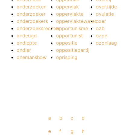
onderzoeken
oppervlak
overzijde
onderzoeker
oppervlakte
ovulatie
onderzoekers
oppervlaktewater
oxer
onderzoeksrechter
opportunisme
ozb
ondeugd
opportunist
ozon
ondiepte
oppositie
ozonlaag
ondier
oppositiepartij
onemanshow
oprisping
a
b
c
d
e
f
g
h