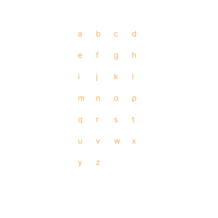
a
b
c
d
e
f
g
h
i
j
k
l
m
n
o
p
q
r
s
t
u
v
w
x
y
z