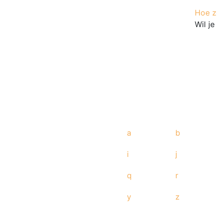
Hoe ze
Wil j
a
b
i
j
q
r
y
z