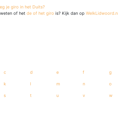
g je giro in het Duits?
e weten of het
de of het giro
is? Kijk dan op
WelkLidwoord.n
c
d
e
f
g
k
l
m
n
o
s
t
u
v
w