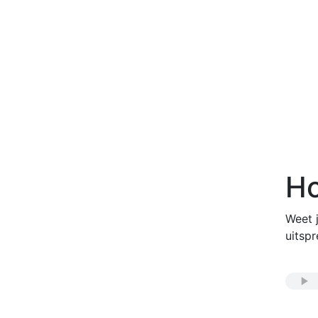
Ho
Weet j
uitspr