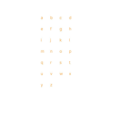
a
b
c
d
e
f
g
h
i
j
k
l
m
n
o
p
q
r
s
t
u
v
w
x
y
z