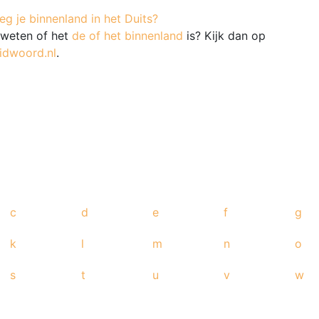
g je binnenland in het Duits?
e weten of het
de of het binnenland
is? Kijk dan op
idwoord.nl
.
c
d
e
f
g
k
l
m
n
o
s
t
u
v
w