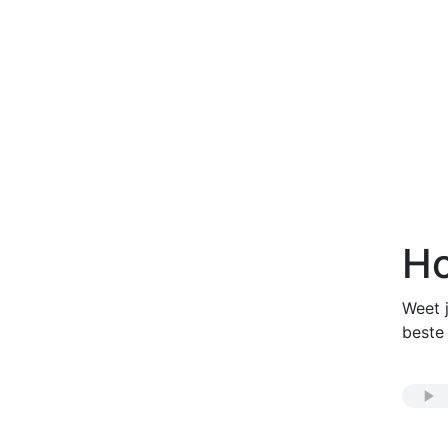
Ho
Weet j
beste