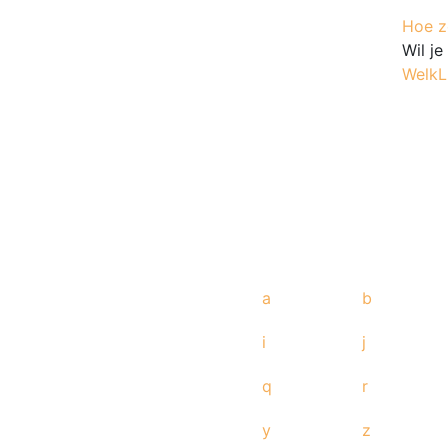
Hoe ze
Wil j
WelkL
a
b
i
j
q
r
y
z