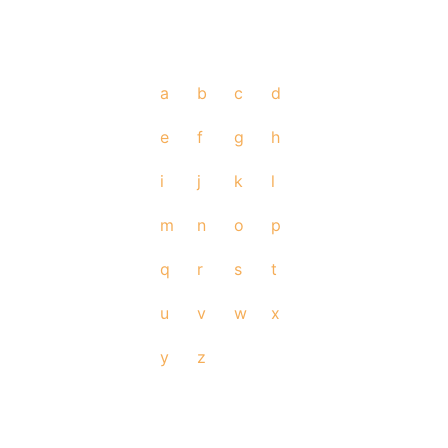
a
b
c
d
e
f
g
h
i
j
k
l
m
n
o
p
q
r
s
t
u
v
w
x
y
z