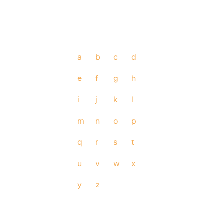
a
b
c
d
e
f
g
h
i
j
k
l
m
n
o
p
q
r
s
t
u
v
w
x
y
z