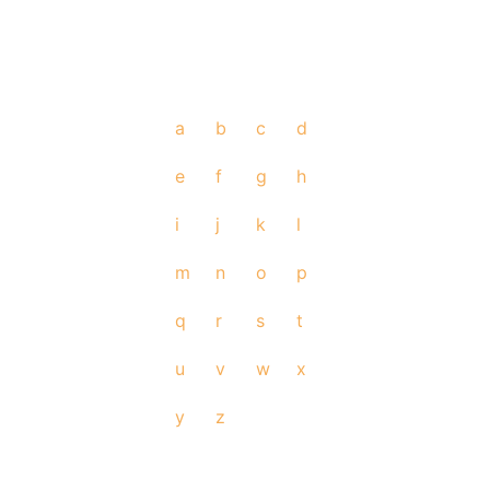
a
b
c
d
e
f
g
h
i
j
k
l
m
n
o
p
q
r
s
t
u
v
w
x
y
z