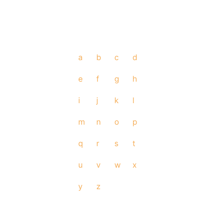
a
b
c
d
e
f
g
h
i
j
k
l
m
n
o
p
q
r
s
t
u
v
w
x
y
z