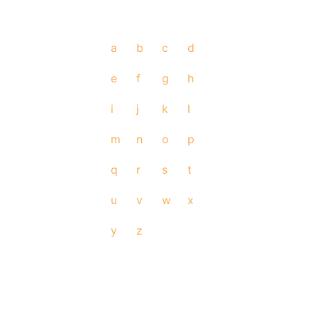
a
b
c
d
e
f
g
h
i
j
k
l
m
n
o
p
q
r
s
t
u
v
w
x
y
z