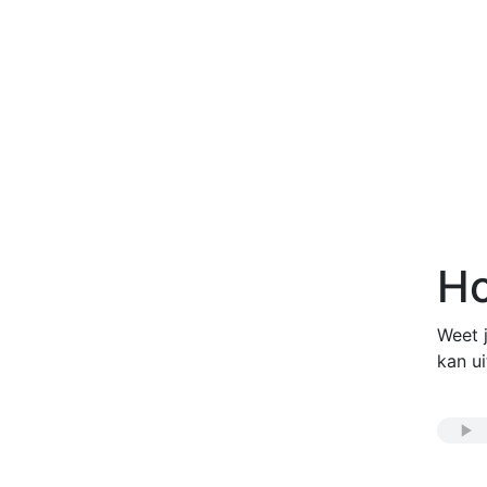
Ho
Weet j
kan ui