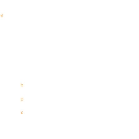
nl
.
h
p
x