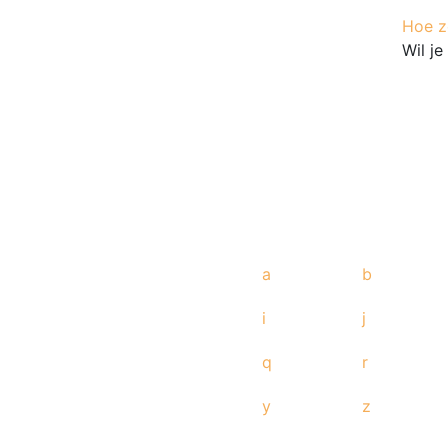
Hoe ze
Wil j
a
b
i
j
q
r
y
z