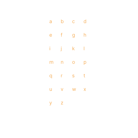
a
b
c
d
e
f
g
h
i
j
k
l
m
n
o
p
q
r
s
t
u
v
w
x
y
z