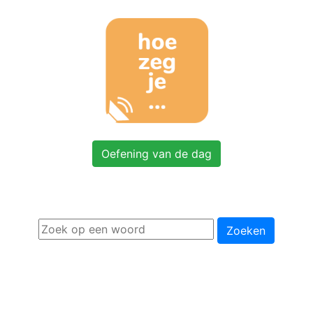
Oefening van de dag
Zoeken