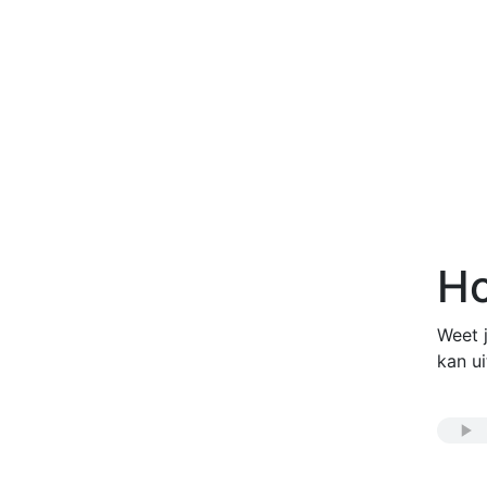
Ho
Weet j
kan ui