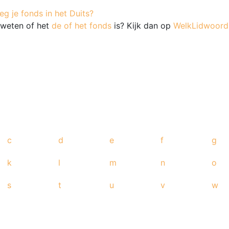
g je fonds in het Duits?
e weten of het
de of het fonds
is? Kijk dan op
WelkLidwoord.
c
d
e
f
g
k
l
m
n
o
s
t
u
v
w