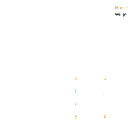
Hoe ze
Wil j
a
b
i
j
q
r
y
z