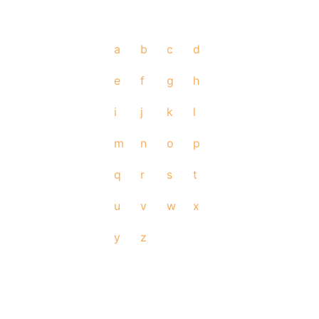
a
b
c
d
e
f
g
h
i
j
k
l
m
n
o
p
q
r
s
t
u
v
w
x
y
z