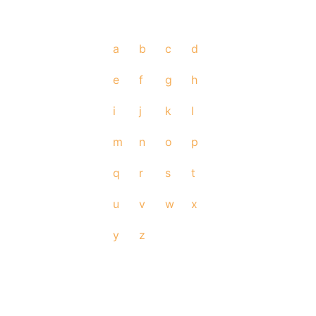
a
b
c
d
e
f
g
h
i
j
k
l
m
n
o
p
q
r
s
t
u
v
w
x
y
z