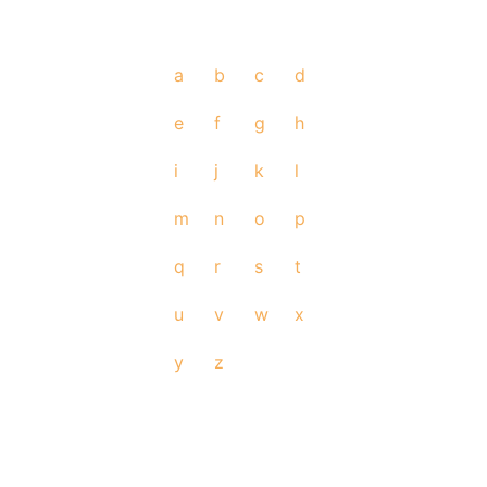
a
b
c
d
e
f
g
h
i
j
k
l
m
n
o
p
q
r
s
t
u
v
w
x
y
z