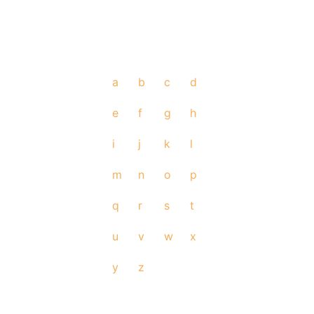
a
b
c
d
e
f
g
h
i
j
k
l
m
n
o
p
q
r
s
t
u
v
w
x
y
z