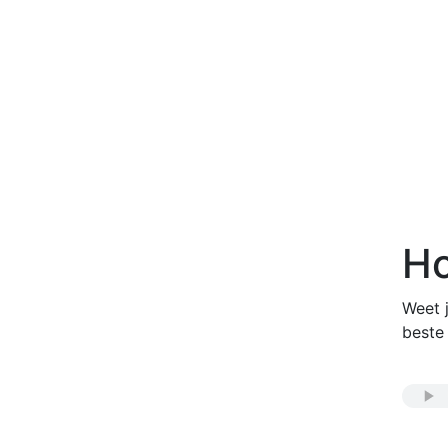
Ho
Weet j
beste