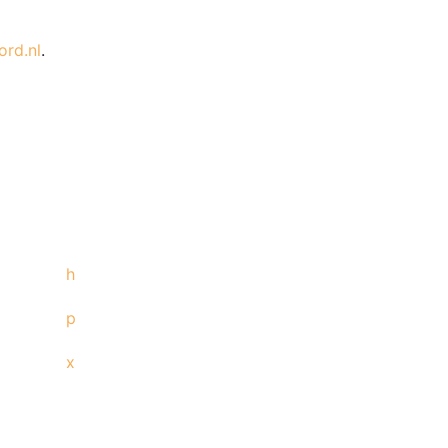
rd.nl
.
h
p
x