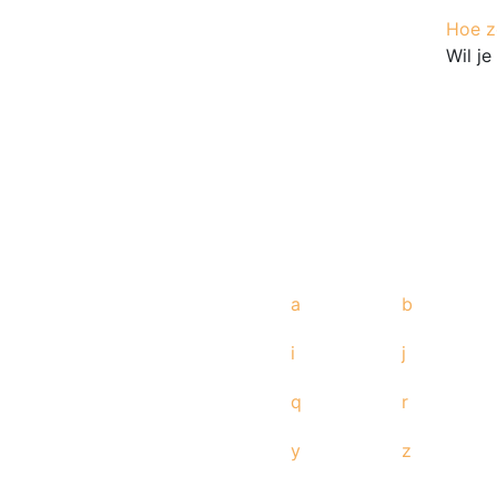
Hoe ze
Wil j
a
b
i
j
q
r
y
z