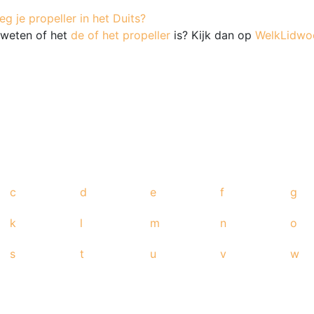
g je propeller in het Duits?
e weten of het
de of het propeller
is? Kijk dan op
WelkLidwoo
c
d
e
f
g
k
l
m
n
o
s
t
u
v
w