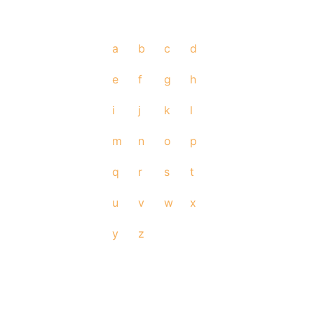
a
b
c
d
e
f
g
h
i
j
k
l
m
n
o
p
q
r
s
t
u
v
w
x
y
z