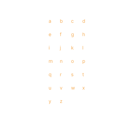
a
b
c
d
e
f
g
h
i
j
k
l
m
n
o
p
q
r
s
t
u
v
w
x
y
z