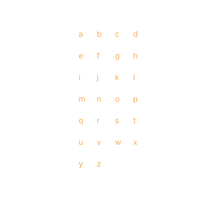
a
b
c
d
e
f
g
h
i
j
k
l
m
n
o
p
q
r
s
t
u
v
w
x
y
z