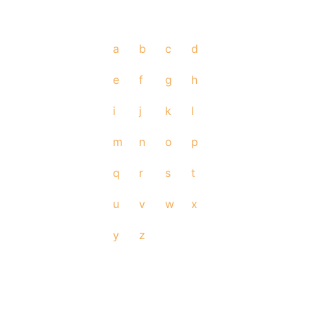
a
b
c
d
e
f
g
h
i
j
k
l
m
n
o
p
q
r
s
t
u
v
w
x
y
z